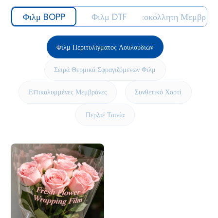
Φιλμ BOPP
Φιλμ DTF
Αυτοκόλλητη Μεμβράν
Φιλμ Περιτυλίγματος Λουλουδιών
Σειρά Θερμικά Σφραγιζόμενων Φιλμ
Επικαλυμμένες Μεμβράνες
Συνθετικό Χαρτί
Περλιέ Ταινία