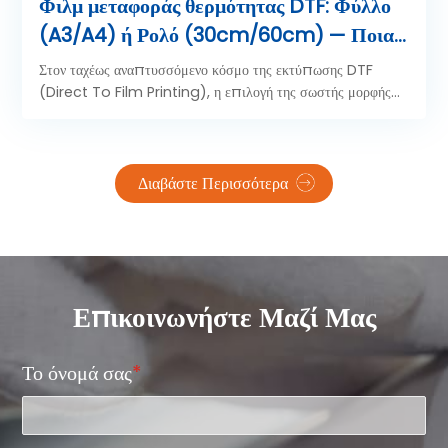
Φιλμ μεταφοράς θερμότητας DTF: Φύλλο
(A3/A4) ή Ρολό (30cm/60cm) — Ποια
μορφή ταιριάζει στον όγκο εκτυπώσεών
Στον ταχέως αναπτυσσόμενο κόσμο της εκτύπωσης DTF
σας;
(Direct To Film Printing), η επιλογή της σωστής μορφής
μεμβράνης μεταφοράς θερμότητας DTF δεν έχει να κάνει μόνο
με το μέγεθος — επηρεάζει άμεσα την αποδοτικότητα της
παραγωγής σας, το κόστος υλικών, την ταχύτητα εκτύπωσης
και την τελική ποιότητα μεταφοράς.
Διαβάστε Περισσότερα
Επικοινωνήστε Μαζί Μας
Το όνομά σας
*