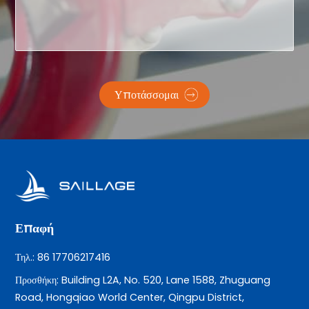
Υποτάσσομαι
Επαφή
Τηλ.: 86 17706217416
Προσθήκη: Building L2A, No. 520, Lane 1588, Zhuguang
Road, Hongqiao World Center, Qingpu District,