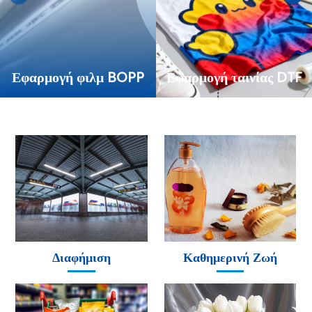
Εφαρμογή φιλμ BOPP
Εφαρμογή ταινίας DTF
Διαφήμιση
Καθημερινή Ζωή