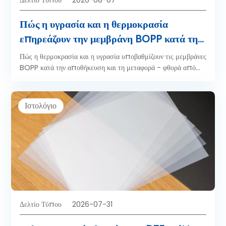
Πώς η υγρασία και η θερμοκρασία
επηρεάζουν την μεμβράνη BOPP κατά την
αποθήκευση και τη μεταφορά
Πώς η θερμοκρασία και η υγρασία υποβαθμίζουν τις μεμβράνες
BOPP κατά την αποθήκευση και τη μεταφορά - φθορά από
κορώνα, μπλοκάρισμα, παραμόρφωση πυρήνα - καθώς και
όρια ασφαλούς αποθήκευσης, σύγκριση ελεγχόμενης έναντι
περιβάλλοντος και μέθοδοι δοκιμής.
Ιστολόγιο
Δελτίο Τύπου
2026-07-31